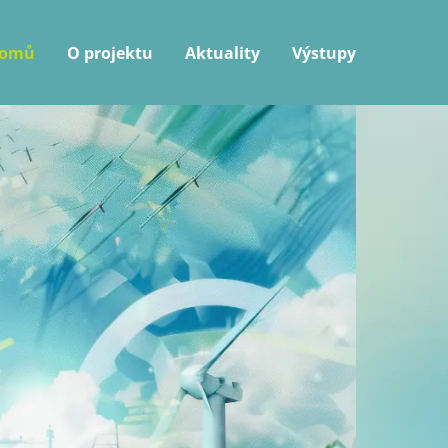
omů
O projektu
Aktuality
Výstupy