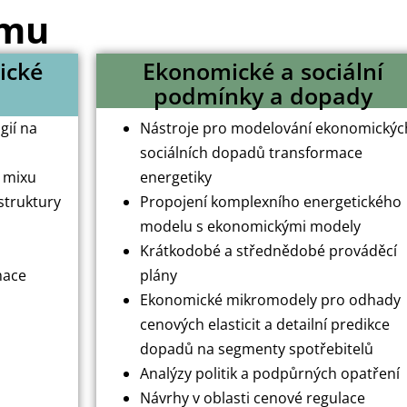
umu
ické
Ekonomické a sociální
podmínky a dopady
gií na
Nástroje pro modelování ekonomickýc
sociálních dopadů transformace
o mixu
energetiky
struktury
Propojení komplexního energetického
modelu s ekonomickými modely
Krátkodobé a střednědobé prováděcí
mace
plány
Ekonomické mikromodely pro odhady
cenových elasticit a detailní predikce
dopadů na segmenty spotřebitelů
Analýzy politik a podpůrných opatření
Návrhy v oblasti cenové regulace