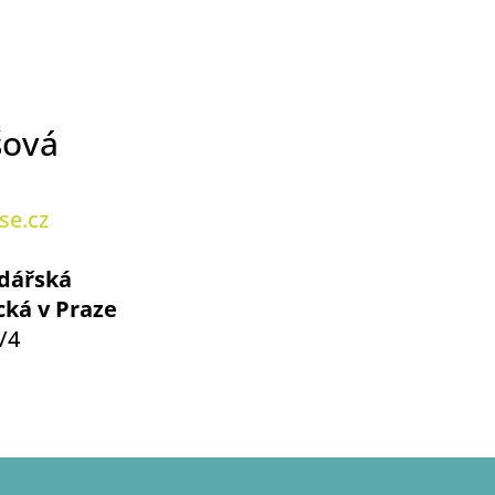
šová
se.cz
dářská
ká v Praze
/4