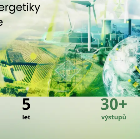
5
30+
let
výstupů