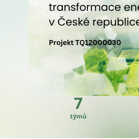
7
týmů